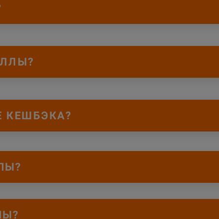
?
АЛЛЫ
?
Е КЕШБЭКА
?
ЛЛЫ
?
ЛЫ
?