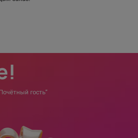
е!
Почётный гость”