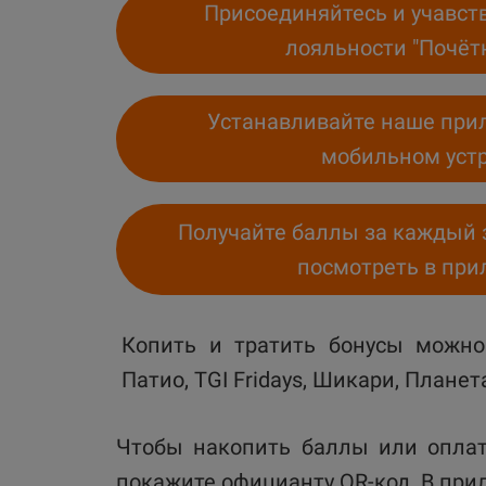
Присоединяйтесь и учавст
лояльности "Почёт
Устанавливайте наше при
мобильном устр
Получайте баллы за каждый 
посмотреть в пр
Копить и тратить бонусы можно 
Патио, TGI Fridays, Шикари, Плане
Чтобы накопить баллы или оплат
покажите официанту QR-код. В при