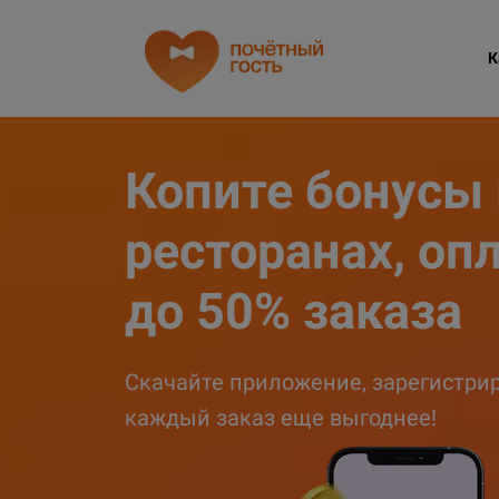
К
Копите бонусы
ресторанах, оп
до 50% заказа
Скачайте приложение, зарегистрир
каждый заказ еще выгоднее!