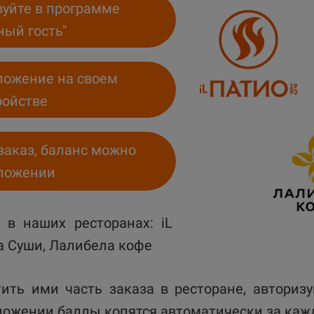
вуйте в программе
ный гость"
ложение на своем
ойстве
заказ, баланс можно
иложении
в наших ресторанах: iL
та Суши, Лалибела кофе
ить ими часть заказа в ресторане, авториз
ложении баллы копятся автоматически за каж